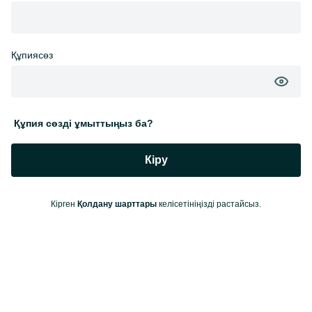
Құпиясөз
Құпия сөзді ұмыттыңыз ба?
Кіру
Кірген
Қолдану шарттары
келісетініңізді растайсыз.