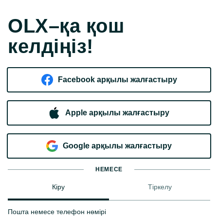
OLX–қа қош
келдіңіз!
Facebook арқылы жалғастыру
Apple арқылы жалғастыру
Google арқылы жалғастыру
НЕМЕСЕ
Кіру
Тіркелу
Пошта немесе телефон нөмірі