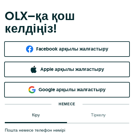
OLX–қа қош
келдіңіз!
Facebook арқылы жалғастыру
Apple арқылы жалғастыру
Google арқылы жалғастыру
НЕМЕСЕ
Кіру
Тіркелу
Пошта немесе телефон нөмірі