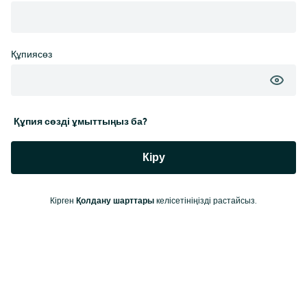
Құпиясөз
Құпия сөзді ұмыттыңыз ба?
Кіру
Кірген
Қолдану шарттары
келісетініңізді растайсыз.