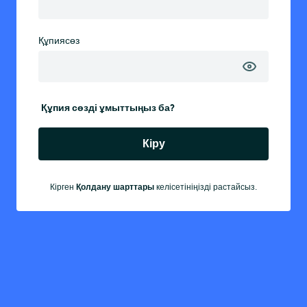
Құпиясөз
Құпия сөзді ұмыттыңыз ба?
Кіру
Қолдану шарттары
Кірген
келісетініңізді растайсыз.