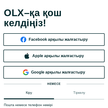
OLX–қа қош
келдіңіз!
Facebook арқылы жалғастыру
Apple арқылы жалғастыру
Google арқылы жалғастыру
НЕМЕСЕ
Кіру
Тіркелу
Пошта немесе телефон нөмірі