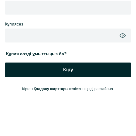
Құпиясөз
Құпия сөзді ұмыттыңыз ба?
Кіру
Кірген
Қолдану шарттары
келісетініңізді растайсыз.