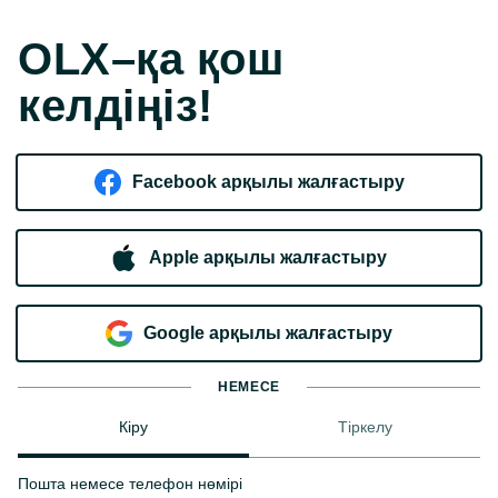
OLX–қа қош
келдіңіз!
Facebook арқылы жалғастыру
Apple арқылы жалғастыру
Google арқылы жалғастыру
НЕМЕСЕ
Кіру
Тіркелу
Пошта немесе телефон нөмірі