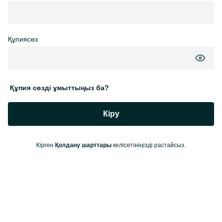
Құпиясөз
Құпия сөзді ұмыттыңыз ба?
Кіру
Кірген
Қолдану шарттары
келісетініңізді растайсыз.