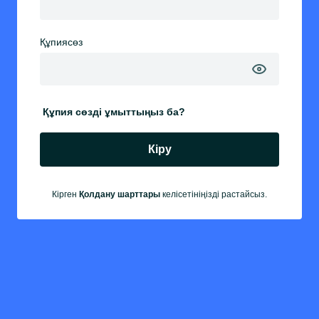
Құпиясөз
Құпия сөзді ұмыттыңыз ба?
Кіру
Кірген
Қолдану шарттары
келісетініңізді растайсыз.