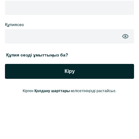
Құпиясөз
Құпия сөзді ұмыттыңыз ба?
Кіру
Кірген
Қолдану шарттары
келісетініңізді растайсыз.