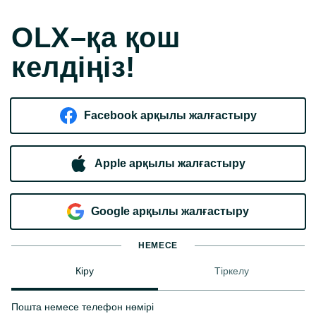
OLX–қа қош
келдіңіз!
Facebook арқылы жалғастыру
Apple арқылы жалғастыру
Google арқылы жалғастыру
НЕМЕСЕ
Кіру
Тіркелу
Пошта немесе телефон нөмірі