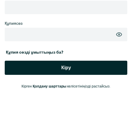
Құпиясөз
Құпия сөзді ұмыттыңыз ба?
Кіру
Кірген
Қолдану шарттары
келісетініңізді растайсыз.