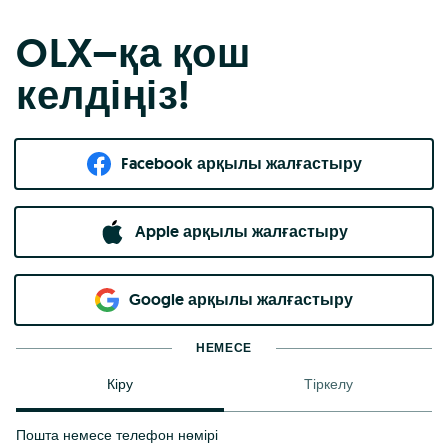
OLX–қа қош
келдіңіз!
Facebook арқылы жалғастыру
Apple арқылы жалғастыру
Google арқылы жалғастыру
НЕМЕСЕ
Кіру
Тіркелу
Пошта немесе телефон нөмірі