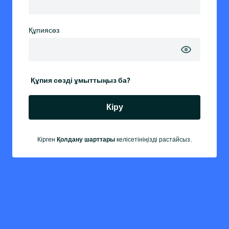
Құпиясөз
Құпия сөзді ұмыттыңыз ба?
Кіру
Қолдану шарттары
Кірген
келісетініңізді растайсыз.