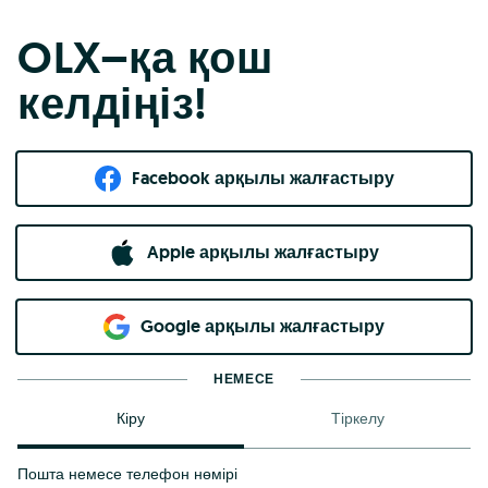
OLX–қа қош
келдіңіз!
Facebook арқылы жалғастыру
Apple арқылы жалғастыру
Google арқылы жалғастыру
НЕМЕСЕ
Кіру
Тіркелу
Пошта немесе телефон нөмірі