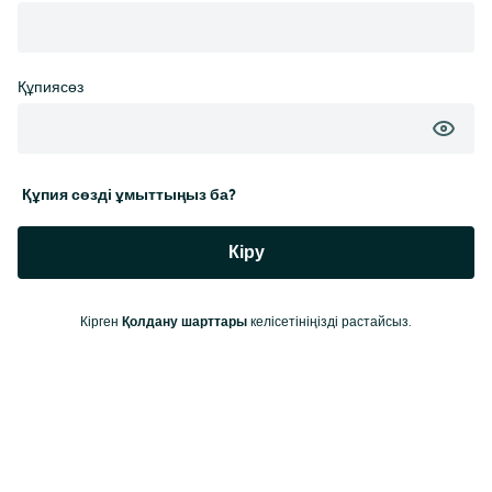
Құпиясөз
Құпия сөзді ұмыттыңыз ба?
Кіру
Кірген
Қолдану шарттары
келісетініңізді растайсыз.