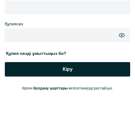
Құпиясөз
Құпия сөзді ұмыттыңыз ба?
Кіру
Кірген
Қолдану шарттары
келісетініңізді растайсыз.