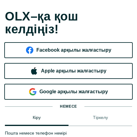
OLX–қа қош
келдіңіз!
Facebook арқылы жалғастыру
Apple арқылы жалғастыру
Google арқылы жалғастыру
НЕМЕСЕ
Кіру
Тіркелу
Пошта немесе телефон нөмірі