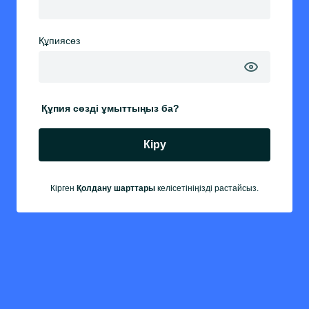
Құпиясөз
Құпия сөзді ұмыттыңыз ба?
Кіру
Кірген
Қолдану шарттары
келісетініңізді растайсыз.