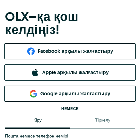
OLX–қа қош
келдіңіз!
Facebook арқылы жалғастыру
Apple арқылы жалғастыру
Google арқылы жалғастыру
НЕМЕСЕ
Кіру
Тіркелу
Пошта немесе телефон нөмірі