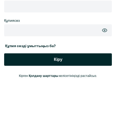
Құпиясөз
Құпия сөзді ұмыттыңыз ба?
Кіру
Кірген
Қолдану шарттары
келісетініңізді растайсыз.