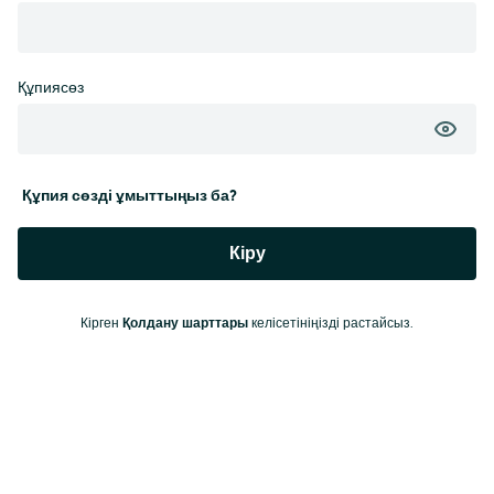
Құпиясөз
Құпия сөзді ұмыттыңыз ба?
Кіру
Кірген
Қолдану шарттары
келісетініңізді растайсыз.