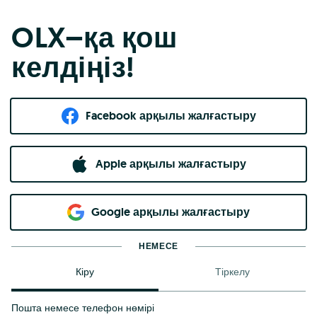
OLX–қа қош
келдіңіз!
Facebook арқылы жалғастыру
Apple арқылы жалғастыру
Google арқылы жалғастыру
НЕМЕСЕ
Кіру
Тіркелу
Пошта немесе телефон нөмірі