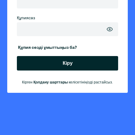
Құпиясөз
Құпия сөзді ұмыттыңыз ба?
Кіру
Кірген
Қолдану шарттары
келісетініңізді растайсыз.