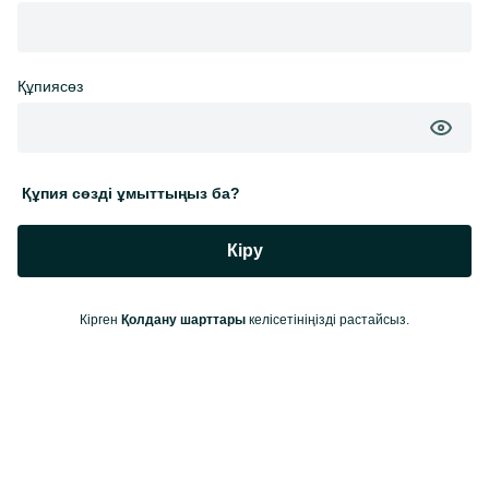
Құпиясөз
Құпия сөзді ұмыттыңыз ба?
Кіру
Кірген
Қолдану шарттары
келісетініңізді растайсыз.