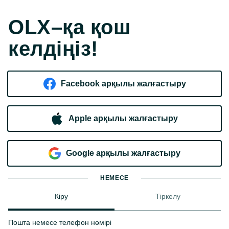
OLX–қа қош
келдіңіз!
Facebook арқылы жалғастыру
Apple арқылы жалғастыру
Google арқылы жалғастыру
НЕМЕСЕ
Кіру
Тіркелу
Пошта немесе телефон нөмірі