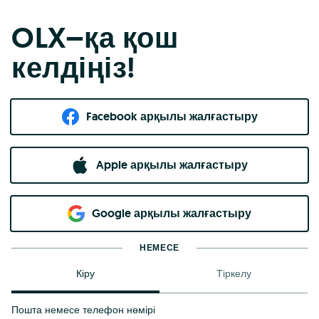
OLX–қа қош
келдіңіз!
Facebook арқылы жалғастыру
Apple арқылы жалғастыру
Google арқылы жалғастыру
НЕМЕСЕ
Кіру
Тіркелу
Пошта немесе телефон нөмірі