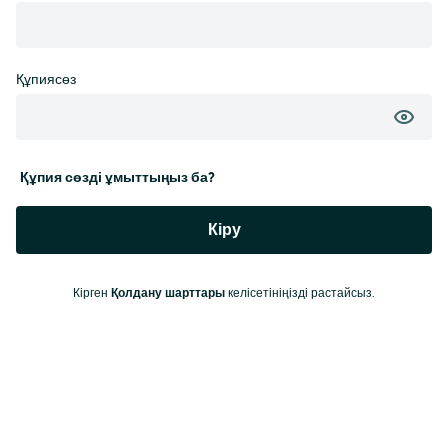
Құпиясөз
Құпия сөзді ұмыттыңыз ба?
Кіру
Кірген
Қолдану шарттары
келісетініңізді растайсыз.