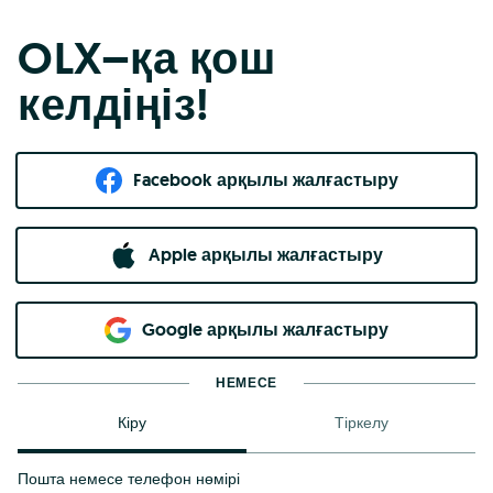
OLX–қа қош
келдіңіз!
Facebook арқылы жалғастыру
Apple арқылы жалғастыру
Google арқылы жалғастыру
НЕМЕСЕ
Кіру
Тіркелу
Пошта немесе телефон нөмірі