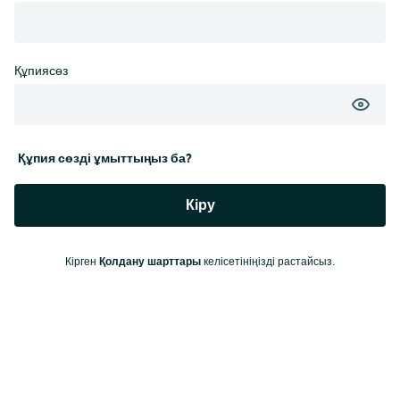
Құпиясөз
Құпия сөзді ұмыттыңыз ба?
Кіру
Қолдану шарттары
Кірген
келісетініңізді растайсыз.