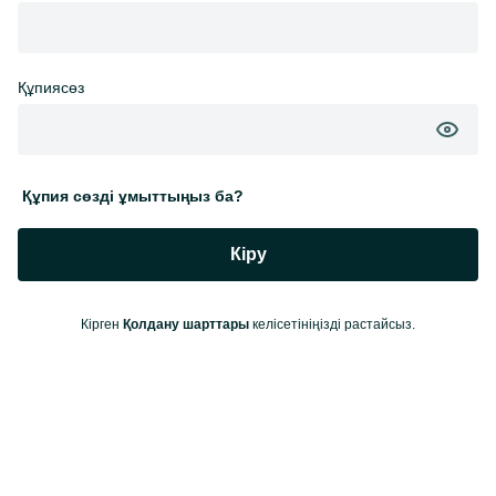
Құпиясөз
Құпия сөзді ұмыттыңыз ба?
Кіру
Кірген
Қолдану шарттары
келісетініңізді растайсыз.