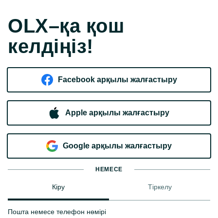
OLX–қа қош
келдіңіз!
Facebook арқылы жалғастыру
Apple арқылы жалғастыру
Google арқылы жалғастыру
НЕМЕСЕ
Кіру
Тіркелу
Пошта немесе телефон нөмірі