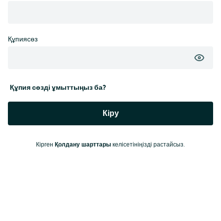
Құпиясөз
Құпия сөзді ұмыттыңыз ба?
Кіру
Кірген
Қолдану шарттары
келісетініңізді растайсыз.