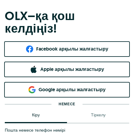
OLX–қа қош
келдіңіз!
Facebook арқылы жалғастыру
Apple арқылы жалғастыру
Google арқылы жалғастыру
НЕМЕСЕ
Кіру
Тіркелу
Пошта немесе телефон нөмірі