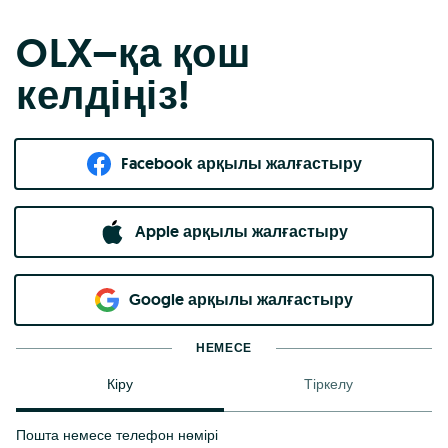
OLX–қа қош
келдіңіз!
Facebook арқылы жалғастыру
Apple арқылы жалғастыру
Google арқылы жалғастыру
НЕМЕСЕ
Кіру
Тіркелу
Пошта немесе телефон нөмірі