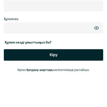
Құпиясөз
Құпия сөзді ұмыттыңыз ба?
Кіру
Кірген
Қолдану шарттары
келісетініңізді растайсыз.