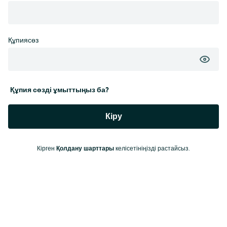
Құпиясөз
Құпия сөзді ұмыттыңыз ба?
Кіру
Кірген
Қолдану шарттары
келісетініңізді растайсыз.