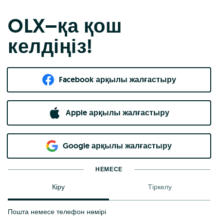
OLX–қа қош
келдіңіз!
Facebook арқылы жалғастыру
Apple арқылы жалғастыру
Google арқылы жалғастыру
НЕМЕСЕ
Кіру
Тіркелу
Пошта немесе телефон нөмірі