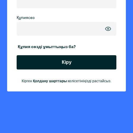
Құпиясөз
Құпия сөзді ұмыттыңыз ба?
Кіру
Кірген
Қолдану шарттары
келісетініңізді растайсыз.