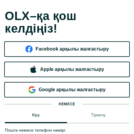
OLX–қа қош
келдіңіз!
Facebook арқылы жалғастыру
Apple арқылы жалғастыру
Google арқылы жалғастыру
НЕМЕСЕ
Кіру
Тіркелу
Пошта немесе телефон нөмірі