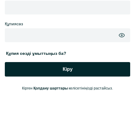
Құпиясөз
Құпия сөзді ұмыттыңыз ба?
Кіру
Кірген
Қолдану шарттары
келісетініңізді растайсыз.