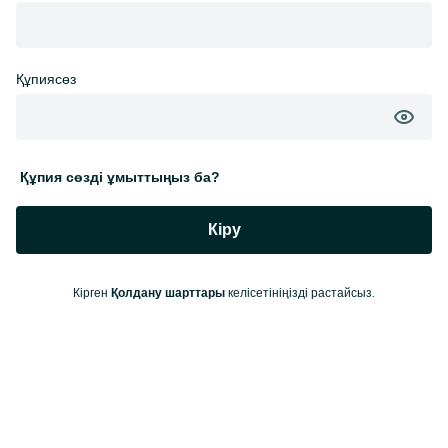
Құпиясөз
Құпия сөзді ұмыттыңыз ба?
Кіру
Кірген
келісетініңізді растайсыз.
Қолдану шарттары