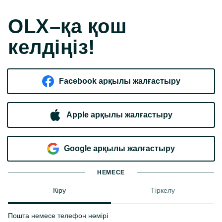
OLX–қа қош
келдіңіз!
Facebook арқылы жалғастыру
Apple арқылы жалғастыру
Google арқылы жалғастыру
НЕМЕСЕ
Кіру
Тіркелу
Пошта немесе телефон нөмірі