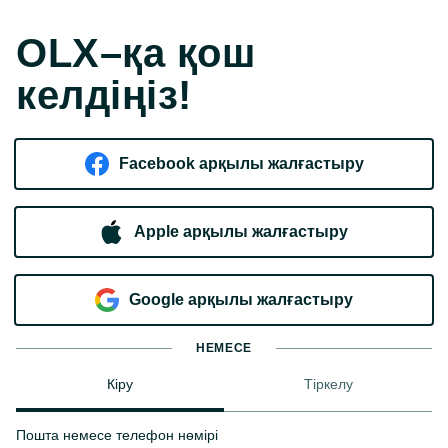
OLX–қа қош
келдіңіз!
Facebook арқылы жалғастыру
Apple арқылы жалғастыру
Google арқылы жалғастыру
НЕМЕСЕ
Кіру
Тіркелу
Пошта немесе телефон нөмірі