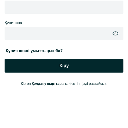
Құпиясөз
Құпия сөзді ұмыттыңыз ба?
Кіру
Кірген
Қолдану шарттары
келісетініңізді растайсыз.