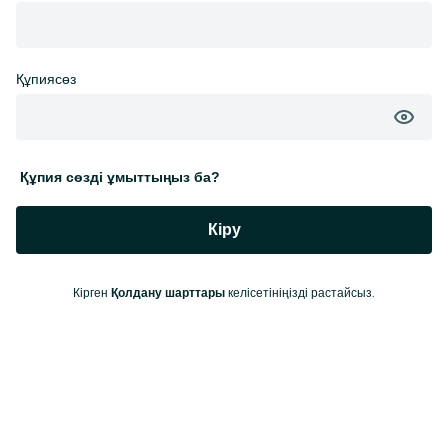
Құпиясөз
Құпия сөзді ұмыттыңыз ба?
Кіру
Кірген
келісетініңізді растайсыз.
Қолдану шарттары