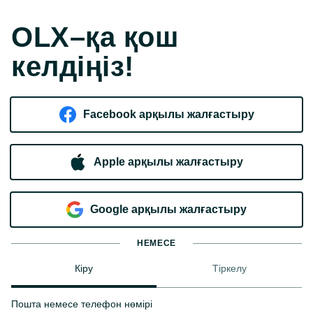
OLX–қа қош
келдіңіз!
Facebook арқылы жалғастыру
Apple арқылы жалғастыру
Google арқылы жалғастыру
НЕМЕСЕ
Кіру
Тіркелу
Пошта немесе телефон нөмірі