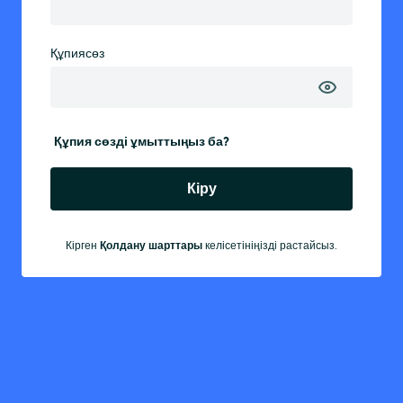
Құпиясөз
Құпия сөзді ұмыттыңыз ба?
Кіру
Кірген
Қолдану шарттары
келісетініңізді растайсыз.