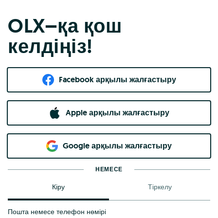
OLX–қа қош
келдіңіз!
Facebook арқылы жалғастыру
Apple арқылы жалғастыру
Google арқылы жалғастыру
НЕМЕСЕ
Кіру
Тіркелу
Пошта немесе телефон нөмірі