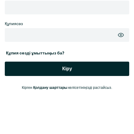
Құпиясөз
Құпия сөзді ұмыттыңыз ба?
Кіру
Қолдану шарттары
Кірген
келісетініңізді растайсыз.