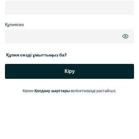
Құпиясөз
Құпия сөзді ұмыттыңыз ба?
Кіру
Кірген
Қолдану шарттары
келісетініңізді растайсыз.