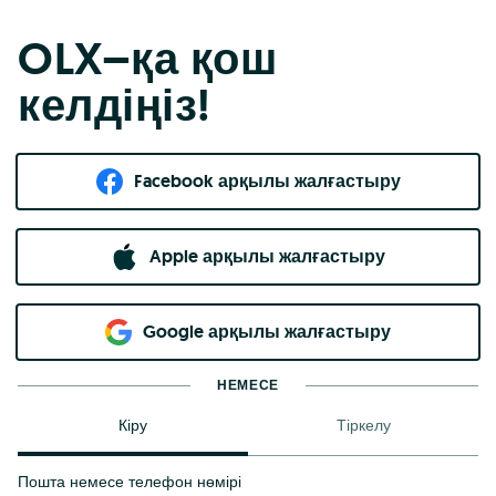
OLX–қа қош
келдіңіз!
Facebook арқылы жалғастыру
Apple арқылы жалғастыру
Google арқылы жалғастыру
НЕМЕСЕ
Кіру
Тіркелу
Пошта немесе телефон нөмірі