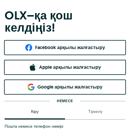
OLX–қа қош
келдіңіз!
Facebook арқылы жалғастыру
Apple арқылы жалғастыру
Google арқылы жалғастыру
НЕМЕСЕ
Кіру
Тіркелу
Пошта немесе телефон нөмірі