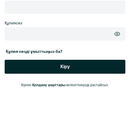
Құпиясөз
Құпия сөзді ұмыттыңыз ба?
Кіру
Қолдану шарттары
Кірген
келісетініңізді растайсыз.