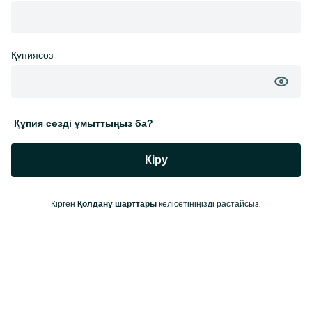
Құпиясөз
Құпия сөзді ұмыттыңыз ба?
Кіру
Кірген
келісетініңізді растайсыз.
Қолдану шарттары