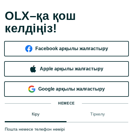
OLX–қа қош
келдіңіз!
Facebook арқылы жалғастыру
Apple арқылы жалғастыру
Google арқылы жалғастыру
НЕМЕСЕ
Кіру
Тіркелу
Пошта немесе телефон нөмірі