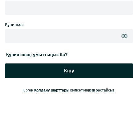
Құпиясөз
Құпия сөзді ұмыттыңыз ба?
Кіру
Кірген
келісетініңізді растайсыз.
Қолдану шарттары