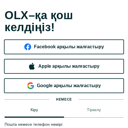
OLX–қа қош
келдіңіз!
Facebook арқылы жалғастыру
Apple арқылы жалғастыру
Google арқылы жалғастыру
НЕМЕСЕ
Кіру
Тіркелу
Пошта немесе телефон нөмірі