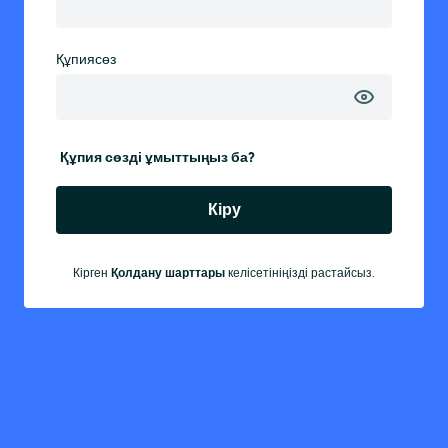
Құпиясөз
Құпия сөзді ұмыттыңыз ба?
Кіру
Кірген
Қолдану шарттары
келісетініңізді растайсыз.