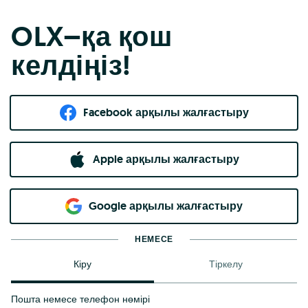
OLX–қа қош
келдіңіз!
Facebook арқылы жалғастыру
Apple арқылы жалғастыру
Google арқылы жалғастыру
НЕМЕСЕ
Кіру
Тіркелу
Пошта немесе телефон нөмірі