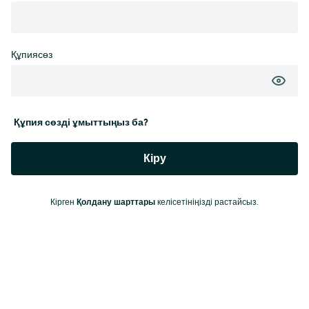
Құпиясөз
Құпия сөзді ұмыттыңыз ба?
Кіру
Кірген
Қолдану шарттары
келісетініңізді растайсыз.