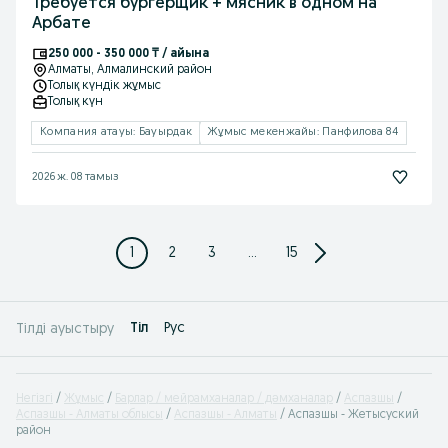
Требуется бургерщик + мясник в одном на
Арбате
250 000 - 350 000 ₸ / айына
Алматы
, Алмалинский район
Толық күндік жұмыс
Толық күн
Компания атауы: Бауырдак
Жұмыс мекенжайы: Панфилова 84
2026 ж. 08 тамыз
1
2
3
...
15
Tіл
Рус
Тілді ауыстыру
Негізгі
Жұмыс
Барлар / мейрамханалар / дəмханалар
Аспазшы
Аспазшы - Алматы облысы
Аспазшы - Алматы
Аспазшы - Жетысуский
район