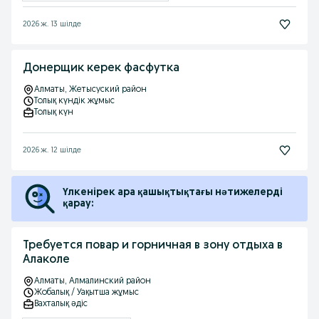
2026 ж. 13 шілде
Донерщик керек фасфутка
Алматы
, Жетысуский район
Толық күндік жұмыс
Толық күн
2026 ж. 12 шілде
Үлкенірек ара қашықтықтағы нәтижелерді
қарау:
Требуется повар и горничная в зону отдыха в
Алаколе
Алматы
, Алмалинский район
Жобалық / Уақытша жұмыс
Вахталық əдіс