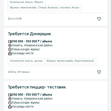
Компания атауы: Өркен
Жұмыс мекенжайы: Озеро Алаколь, поселок Акши
Бүгін 04:40
Требуется Донерщик
300 000 - 350 000 ₸ / айына
Алматы
, Алмалинский район
Толық күндік жұмыс
Аусымды кесте
Компания атауы: донер
Жұмыс мекенжайы: брусиловский
2026 ж. 09 тамыз
Требуется пиццер- тестовик
300 000 - 350 000 ₸ / айына
Алматы
, Алмалинский район
Толық күндік жұмыс
Аусымды кесте