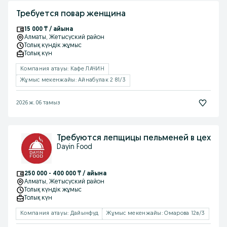
Требуется повар женщина
15 000 ₸ / айына
Алматы
, Жетысуский район
Толық күндік жұмыс
Толық күн
Компания атауы: Кафе ЛАЧИН
Жұмыс мекенжайы: Айнабулак 2 81/3
2026 ж. 06 тамыз
Требуются лепщицы пельменей в цех
Dayin Food
250 000 - 400 000 ₸ / айына
Алматы
, Жетысуский район
Толық күндік жұмыс
Толық күн
Компания атауы: Дайынфуд
Жұмыс мекенжайы: Омарова 12в/3