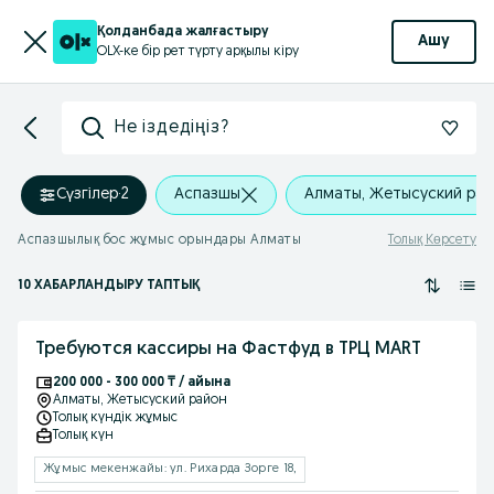
Қолданбада жалғастыру
Ашу
OLX-ке бір рет түрту арқылы кіру
Не іздедіңіз?
Сүзгілер
·
2
Аспазшы
Алматы, Жетысуский ра
Аспазшылық бос жұмыс орындары Алматы
Толық Көрсету
10 ХАБАРЛАНДЫРУ ТАПТЫҚ
Требуются кассиры на Фастфуд в ТРЦ MART
200 000 - 300 000 ₸ / айына
Алматы
, Жетысуский район
Толық күндік жұмыс
Толық күн
Жұмыс мекенжайы: ул. Рихарда Зорге 18,