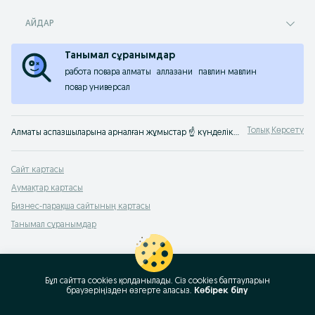
АЙДАР
Танымал сұранымдар
работа повара алматы
аллазани
павлин мавлин
повар универсал
Толық Көрсету
Алматы аспазшыларына арналған жұмыстар ☝ күнделікті төленетін ⭐ вахталық әдіспен. Тікелей жұмыс берушілер ұсынған жұмыстарды тез табатын жер ☛ OLX.kz Алматы
Сайт картасы
Аумақтар картасы
Бизнес-парақша сайтының картасы
Танымал сұранымдар
Бұл сайтта cookies қолданылады. Сіз cookies баптауларын
браузеріңізден өзгерте аласыз.
Көбірек білу