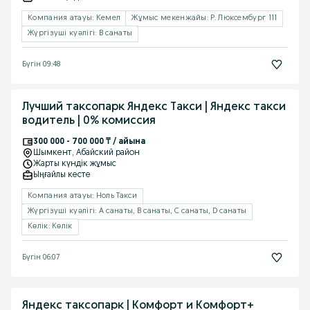
Компания атауы: Кемел
Жұмыс мекенжайы: Р. Люксембург 111
Жүргізуші куәлігі: B санаты
Бүгін 09:48
Лучший таксопарк Яндекс Такси | Яндекс такси
водитель | 0% комиссия
300 000 - 700 000 ₸ / айына
Шымкент
, Абайский район
Жарты күндік жұмыс
Ыңғайлы кесте
Компания атауы: Ноль Такси
Жүргізуші куәлігі: A санаты, B санаты, C санаты, D санаты
Көлік: Көлік
Бүгін 06:07
Яндекс таксопарк | Комфорт и Комфорт+