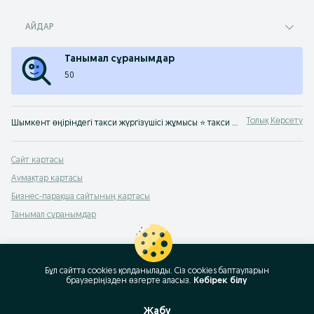
АЙДАР
Танымал сұранымдар
50
Толық Көрсету
Шымкент өңіріндегі такси жүргізушісі жұмысы ⭐ такси жүргізушісі бос жұмыс орындарының үлкен таңдауы ✌ тікелей жұмыс берушілер ⭐ такси жүргізушісі жұмысын оңай әрі тез табуға болатын жер ☛ OLX.kz Шымкент
Сайт картасы
Аумақтар картасы
Бизнес-парақша сайтының картасы
Танымал сұранымдар
Бұл сайтта cookies қолданылады. Сіз cookies баптауларын
браузеріңізден өзгерте аласыз.
Көбірек білу
Жабу