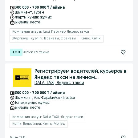
300 000 - 700 000 ₸ / айына
Шымкент
, Тұран
Жарты күндік жұмыс
Ыңғайлы кесте
Компания атауы: Itaxi Партнер Яндекс такси
Жүргізуші куәлігі: B санаты, C санаты
Көлік: Көлік
2026 ж. 09 тамыз
Регистрируем водителей, курьеров в
Яндекс такси на личном
DALA TAXI, Яндекс такси
авто,скутере
300 000 - 700 000 ₸ / айына
Шымкент
, Аль-Фарабийский район
Толық күндік жұмыс
Ыңғайлы кесте
Компания атауы: DALA TAXI, Яндекс такси
Көлік: Велосипед, Көлік, Мопед
Бүгін 12:11