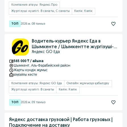
Компания атауы: Яндекс.Про
Жүргізуші куәлігі: B санаты, C санаты
Көлік: Көлік
2026 ж. 08 тамыз
Водитель-курьер Яндекс Еда в
Шымкенте / Шымкентте жүргізуші-
Яндекс GO Еда
курьер
565 000 ₸ / айына
Шымкент
, Аль-Фарабийский район
Жарты күндік жұмыс
Ыңғайлы кесте
Компания атауы: Яндекс GO Еда
Онлайн жұмысқа қабылдау
Жүргізуші куәлігі: B санаты
Көлік: Көлік
2026 ж. 09 тамыз
Яндекс доставка грузовой | Работа грузовых |
Подключение на доставку