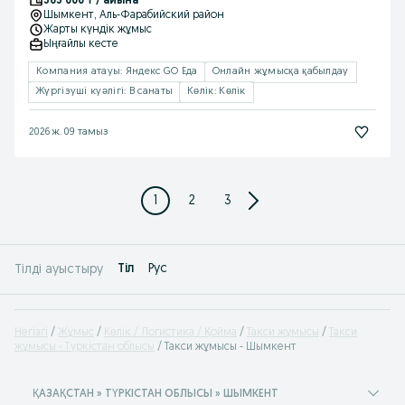
565 000 ₸ / айына
Шымкент
, Аль-Фарабийский район
Жарты күндік жұмыс
Ыңғайлы кесте
Компания атауы: Яндекс GO Еда
Онлайн жұмысқа қабылдау
Жүргізуші куәлігі: B санаты
Көлік: Көлік
2026 ж. 09 тамыз
1
2
3
Tіл
Рус
Тілді ауыстыру
Негізгі
Жұмыс
Көлік / Логистика / Қойма
Такси жұмысы
Такси
жұмысы - Түркістан облысы
Такси жұмысы - Шымкент
ҚАЗАҚСТАН » ТҮРКІСТАН ОБЛЫСЫ » ШЫМКЕНТ