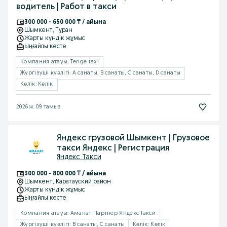
водитель | Работ в такси
300 000 - 650 000 ₸ / айына
Шымкент
, Тұран
Жарты күндік жұмыс
Ыңғайлы кесте
Компания атауы: Tenge taxi
Жүргізуші куәлігі: A санаты, B санаты, C санаты, D санаты
Көлік: Көлік
2026 ж. 09 тамыз
Яндекс грузовой Шымкент | Грузовое
такси Яндекс | Регистрация
Яндекс Такси
300 000 - 800 000 ₸ / айына
Шымкент
, Каратауский район
Жарты күндік жұмыс
Ыңғайлы кесте
Компания атауы: Аманат Партнер Яндекс Такси
Жүргізуші куәлігі: B санаты, C санаты
Көлік: Көлік