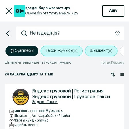
Қолданбада жалғастыру
Ашу
OLX-ке бір рет түрту арқылы кіру
Не іздедіңіз?
Сүзгілер
·
2
Такси жұмысы
Шымкент
+
Шымкент өңіріндегі таксидегі жұмыс
Толық Көрсету
24 ХАБАРЛАНДЫРУ ТАПТЫҚ
Яндекс грузовой | Регистрация
Яндекс грузовой | Грузовое такси
Яндекс Такси
300 000 - 1 000 000 ₸ / айына
Шымкент
, Аль-Фарабийский район
Жарты күндік жұмыс
Ыңғайлы кесте