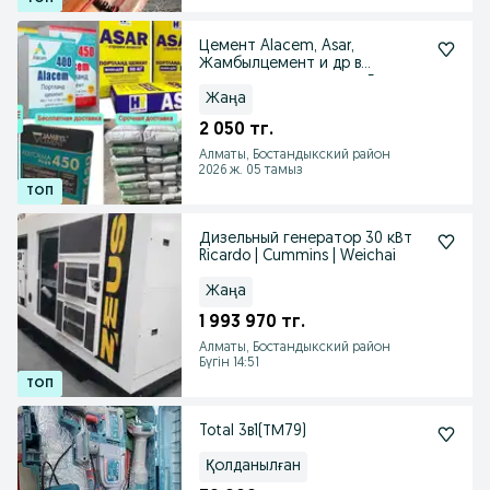
Цемент Alacem, Asar,
Жамбылцемент и др в
оригинальных мешках. Есть
НДС
Жаңа
2 050 тг.
Алматы, Бостандыкский район
2026 ж. 05 тамыз
Дизельный генератор 30 кВт
Ricardo | Cummins | Weichai
Жаңа
1 993 970 тг.
Алматы, Бостандыкский район
Бүгін 14:51
Total 3в1(ТМ79)
Қолданылған