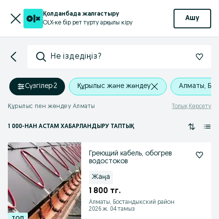
Қолданбада жалғастыру
Ашу
OLX-ке бір рет түрту арқылы кіру
Не іздедіңіз?
Сүзгілер
·
2
Құрылыс және жөндеу
Алматы, Бо
Құрылыс пен жөндеу Алматы
Толық Көрсету
1 000
-НАН АСТАМ
ХАБАРЛАНДЫРУ ТАПТЫҚ
Греющий кабель, обогрев
водостоков
Жаңа
1 800 тг.
Алматы, Бостандыкский район
2026 ж. 04 тамыз