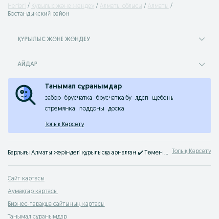
Негізгі
Құрылыс және жөндеу
Алматы облысы
Алматы
Бостандыкский район
ҚҰРЫЛЫС ЖӘНЕ ЖӨНДЕУ
АЙДАР
Танымал сұранымдар
забор
брусчатка
брусчатка бу
лдсп
щебень
стремянка
поддоны
доска
Толық Көрсету
Толық Көрсету
Барлығы Алматы жеріндегі құрылысқа арналған ✔️ Төмен бағадағы жөндеуге арналған тауарлар ⚡ Жөндеуге арналған сапалы тауарларды OLX.kz-тен сатып ал.
Сайт картасы
Аумақтар картасы
Бизнес-парақша сайтының картасы
Танымал сұранымдар