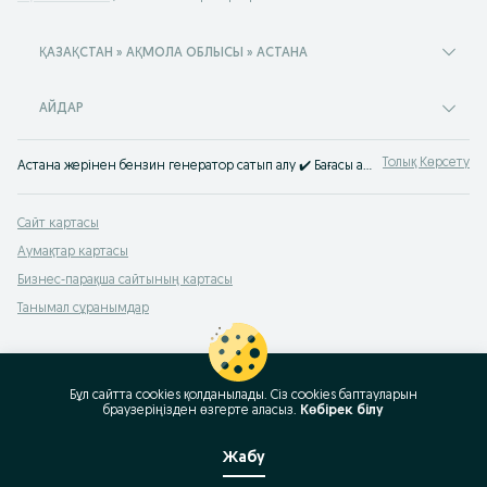
ҚАЗАҚСТАН » АҚМОЛА ОБЛЫСЫ » АСТАНА
АЙДАР
Толық Көрсету
Астана жерінен бензин генератор сатып алу ✔️ Бағасы арзан бензогенераторлар ⚡ OLX.kz-тен сапалы бензин электрогенератор сатып ал.
Сайт картасы
Аумақтар картасы
Бизнес-парақша сайтының картасы
Танымал сұранымдар
Бұл сайтта cookies қолданылады. Сіз cookies баптауларын
браузеріңізден өзгерте аласыз.
Көбірек білу
Жабу