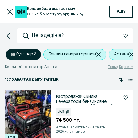
Қолданбада жалғастыру
Ашу
OLX-ке бір рет түрту арқылы кіру
Не іздедіңіз?
Сүзгілер
·
2
Бензин генераторлары
Астана
Бензинді генератор Астана
Толық Көрсету
137 ХАБАРЛАНДЫРУ ТАПТЫҚ
Распродажа! Скидка!
Генераторы бензиновые,
инверторные от 1.2 квт до 8
Жаңа
74 500 тг.
Астана, Алматинский район
2026 ж. 07 тамыз