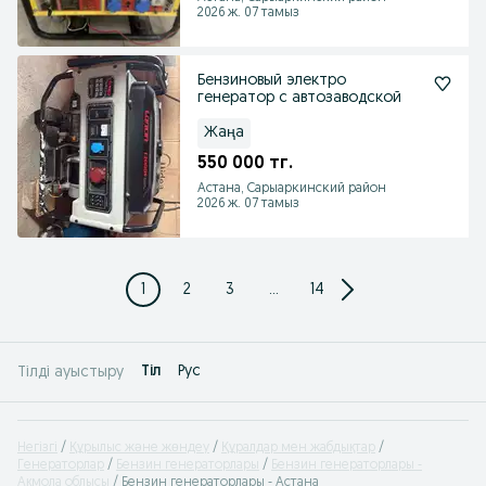
2026 ж. 07 тамыз
Бензиновый электро
генератор с автозаводской
Жаңа
550 000 тг.
Астана, Сарыаркинский район
2026 ж. 07 тамыз
1
2
3
...
14
Tіл
Рус
Тілді ауыстыру
Негізгі
Құрылыс және жөндеу
Құралдар мен жабдықтар
Генераторлар
Бензин генераторлары
Бензин генераторлары -
Ақмола облысы
Бензин генераторлары - Астана