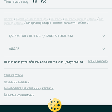
Tіл
Рус
Тілді ауыстыру
Негізгі
Құрылыс және жөндеу
Жылыту
Жылыту қазандықтары
Газ
қазандықтары
Газ қазандықтары - Шығыс-Қазақстан облысы
ҚАЗАҚСТАН » ШЫҒЫС-ҚАЗАҚСТАН ОБЛЫСЫ
АЙДАР
Толық Көрсету
Шығыс-Қазақстан облысы жерінен газ қазандықтарын сатып алу ⭐ Жылуға арналған бағасы арзан газ қазандықтары ✅ Үйге арналған газ қазандығын OLX.kz-тен сатып алу
Сайт картасы
Аумақтар картасы
Бизнес-парақша сайтының картасы
Танымал сұранымдар