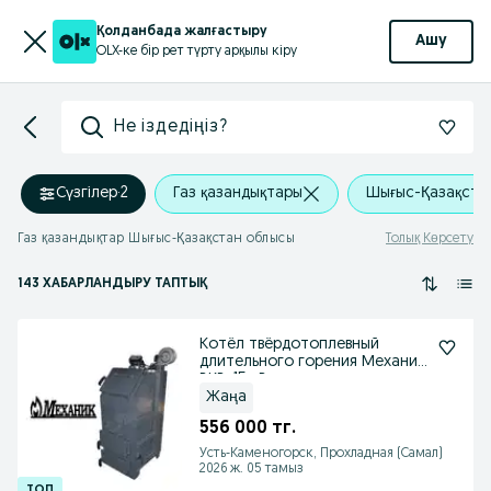
Қолданбада жалғастыру
Ашу
OLX-ке бір рет түрту арқылы кіру
Не іздедіңіз?
Сүзгілер
·
2
Газ қазандықтары
Шығыс-Қазақста
Газ қазандықтар Шығыс-Қазақстан облысы
Толық Көрсету
143 ХАБАРЛАНДЫРУ ТАПТЫҚ
Котёл твёрдотоплевный
длительного горения Механик
ВКВ-15 кВт.
Жаңа
556 000 тг.
Усть-Каменогорск, Прохладная (Самал)
2026 ж. 05 тамыз