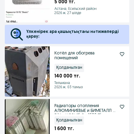
5 000 тг.
Астана, Есильский район
2026 ж. 27 шілде
Үлкенірек ара қашықтықтағы нәтижелерді
қарау:
Котёл для обогрева
помещений
Қолданылған
140 000 тг.
Тельмана
2026 ж. 03 тамыз
Радиаторы отопления
АЛЮМИНИЕВЫЕ и БИМЕТАЛЛ —
Б/У и НОВЫЕ! От 1600 ₸!
Қолданылған
1 600 тг.