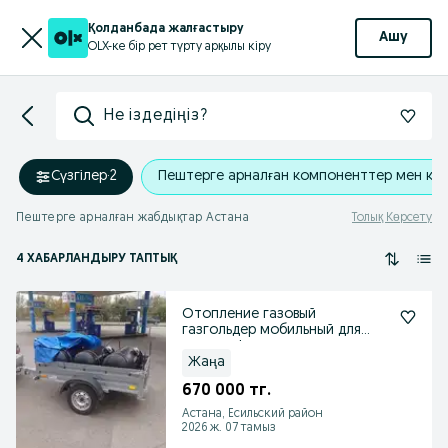
Қолданбада жалғастыру
Ашу
OLX-ке бір рет түрту арқылы кіру
Не іздедіңіз?
Сүзгілер
·
2
Пештерге арналған компоненттер мен ке
Пештерге арналған жабдықтар Астана
Толық Көрсету
4 ХАБАРЛАНДЫРУ ТАПТЫҚ
Отопление газовый
газгольдер мобильный для
дома кафе кухня ресторан
Жаңа
670 000 тг.
Астана, Есильский район
2026 ж. 07 тамыз