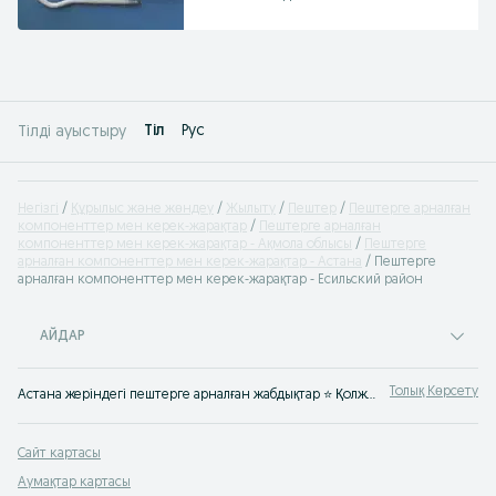
Tіл
Рус
Тілді ауыстыру
Негізгі
Құрылыс және жөндеу
Жылыту
Пештер
Пештерге арналған
компоненттер мен керек-жарақтар
Пештерге арналған
компоненттер мен керек-жарақтар - Ақмола облысы
Пештерге
арналған компоненттер мен керек-жарақтар - Астана
Пештерге
арналған компоненттер мен керек-жарақтар - Есильский район
АЙДАР
Толық Көрсету
Астана жеріндегі пештерге арналған жабдықтар ⭐ Қолжетімді бағадағы пеш аксессуарлары ✅ Пешке қажеттінің бәрін OLX.kz-тен сатып алу
Сайт картасы
Аумақтар картасы