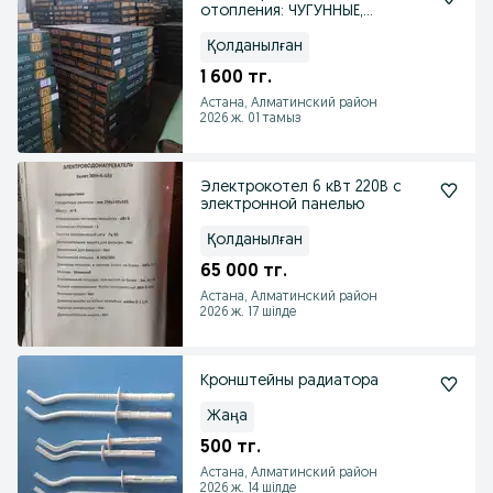
отопления: ЧУГУННЫЕ,
алюминиевые,
биметаллические
Қолданылған
1 600 тг.
Астана, Алматинский район
2026 ж. 01 тамыз
Электрокотел 6 кВт 220В c
электронной панелью
Қолданылған
65 000 тг.
Астана, Алматинский район
2026 ж. 17 шілде
Кронштейны радиатора
Жаңа
500 тг.
Астана, Алматинский район
2026 ж. 14 шілде