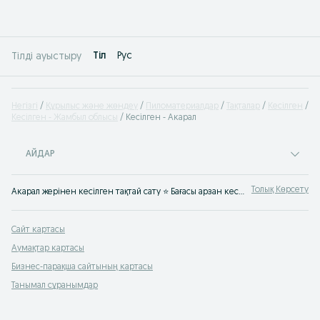
Tіл
Рус
Тілді ауыстыру
Негізгі
Құрылыс және жөндеу
Пиломатериалдар
Тақталар
Кесілген
Кесілген - Жамбыл облысы
Кесілген - Акарал
АЙДАР
Толық Көрсету
Акарал жерінен кесілген тақтай сату ⭐ Бағасы арзан кесілген ағаш ✅ Кесілген ағаштың көптеген түрі OLX.kz-те.
Сайт картасы
Аумақтар картасы
Бизнес-парақша сайтының картасы
Танымал сұранымдар