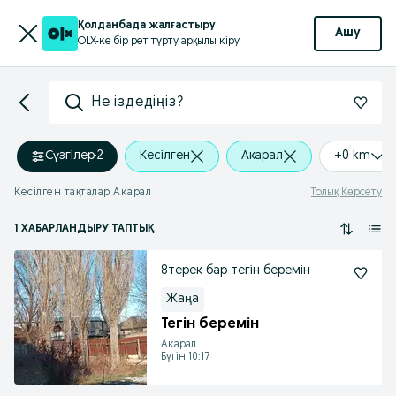
Қолданбада жалғастыру
Ашу
OLX-ке бір рет түрту арқылы кіру
Не іздедіңіз?
Сүзгілер
·
2
Кесілген
Акарал
+0 km
Кесілген тақталар Акарал
Толық Көрсету
1 ХАБАРЛАНДЫРУ ТАПТЫҚ
8терек бар тегін беремін
Жаңа
Тегін беремін
Акарал
Бүгін 10:17