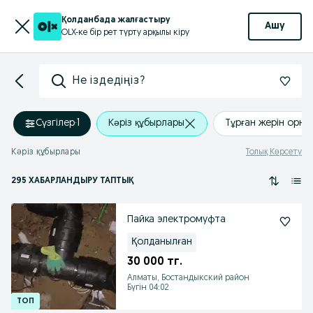
Қолданбада жалғастыру
Ашу
OLX-ке бір рет түрту арқылы кіру
Не іздедіңіз?
Сүзгілер
·
1
Кәріз құбырлары
Тұрған жерін орна
Кәріз құбырлары
Толық Көрсету
295 ХАБАРЛАНДЫРУ ТАПТЫҚ
Пайка электромуфта
Қолданылған
30 000 тг.
Алматы, Бостандыкский район
Бүгін 04:02