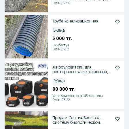
Бүгін 09:50
Труба канализационная
Жаңа
5 000 тг.
Экибастуз
Бүгін 09:12
Жироуловители для
ресторанов, кафе, столовых,
цехов, коттеджей
Жаңа
80 000 тг.
Усть-Каменогорск, 45-я аптека
Бүгін 08:22
Продам Септик Биосток -
Систему биологической
очистки сточных вод