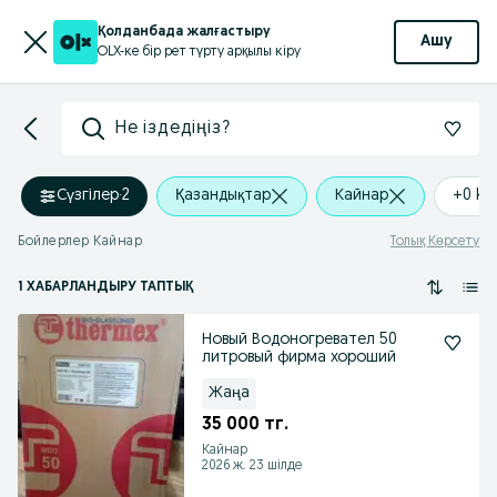
Қолданбада жалғастыру
Ашу
OLX-ке бір рет түрту арқылы кіру
Не іздедіңіз?
Сүзгілер
·
2
Қазандықтар
Кайнар
+0 k
Бойлерлер Кайнар
Толық Көрсету
1 ХАБАРЛАНДЫРУ ТАПТЫҚ
Новый Водоногревател 50
литровый фирма хороший
Жаңа
35 000 тг.
Кайнар
2026 ж. 23 шілде