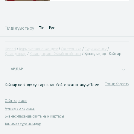
Tіл
Рус
Тілді ауыстыру
Негізгі
Құрылыс және жөндеу
Сантехника
Суды жылыту
Қазандықтар
Қазандықтар - Жамбыл облысы
Қазандықтар - Кайнар
АЙДАР
Толық Көрсету
Кайнар жерінде суға арналған бойлер сатып алу ✔️ Төмен бағадағы су ысытатын бойлерлер ⚡ Сапалы электр бойлерлерді OLX.kz-тен сатып ал.
Сайт картасы
Аумақтар картасы
Бизнес-парақша сайтының картасы
Танымал сұранымдар