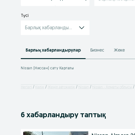
Түсі
Барлық хабарландырулар
Барлық хабарландырулар
Бизнес
Жеке
Nissan (Ниссан) сату Каргалы
Негізгі
Көлік
Жеңіл автокөлік
Nissan
Nissan - Алматы облысы
6 хабарландыру таптық