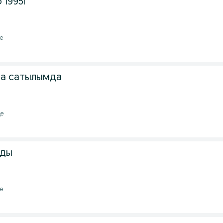
 1995г
де
ра сатылымда
де
ады
де