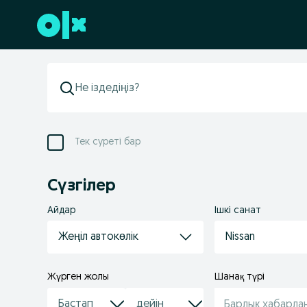
Төменгі деректемеге өту
Тек суреті бар
Сүзгілер
Айдар
Ішкі санат
Жеңіл автокөлік
Nissan
Жүрген жолы
Шанақ түрі
Барлық хабарла