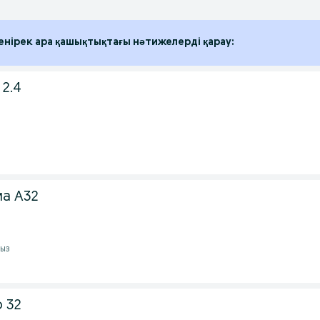
енірек ара қашықтықтағы нәтижелерді қарау:
2.4
а А32
мыз
 32