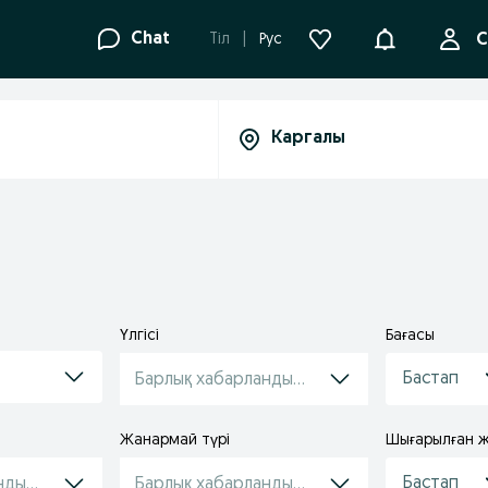
Ақпараттанд
Chat
Tіл
Рус
С
Үлгісі
Бағасы
Барлық хабарландырулар
Жанармай түрі
Шығарылған 
ндырулар
Барлық хабарландырулар