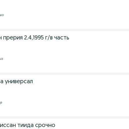
мыз
прерия 2.4,1995 г/в часть
ыз
а универсал
де
иссан тиида срочно