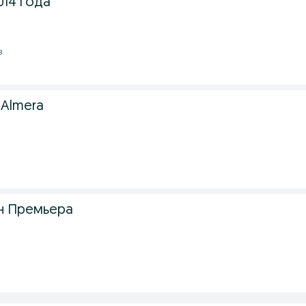
014 года
з
 Almera
е
н Премьера