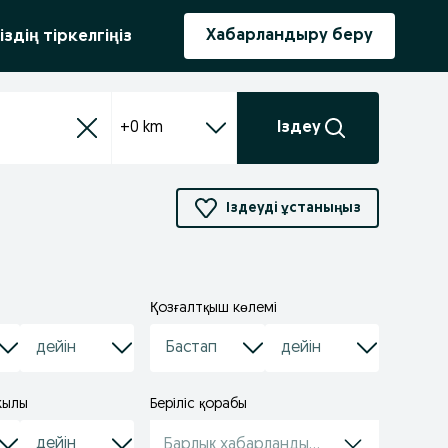
ыру
Хабарландыру беру
іздің тіркелгіңіз
+0 km
Іздеу
Іздеуді ұстаныңыз
Қозғалтқыш көлемі
жылы
Беріліс қорабы
Барлық хабарландырулар