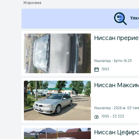
Үлк
Ниссан прерие 
Узынагаш - Бүгін 16:25
1993
Ниссан Максим
Узынагаш - 2026 ж. 03 та
1995 - 33 333
Ниссан Цефиро