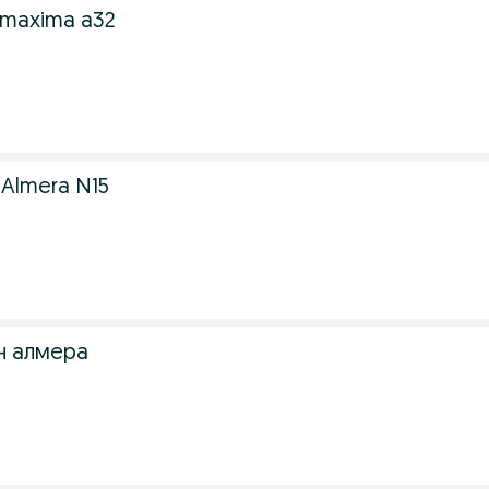
 maxima a32
Almera N15
н алмера