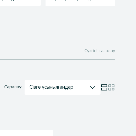
Сүзгіні тазалау
Сізге ұсынылғандар
Саралау: