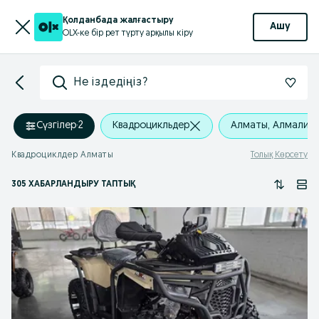
Қолданбада жалғастыру
Ашу
OLX-ке бір рет түрту арқылы кіру
Не іздедіңіз?
Сүзгілер
·
2
Квадроцикльдер
Алматы, Алмалин
Квадроциклдер Алматы
Толық Көрсету
305 ХАБАРЛАНДЫРУ ТАПТЫҚ