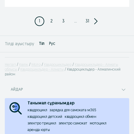
1
2
3
...
31
Tіл
Рус
Тілді ауыстыру
Негізгі
Көлік
Мото
Квадроцикльдер
Квадроцикльдер - Алматы
облысы
Квадроцикльдер - Алматы
Квадроцикльдер - Алмалинский
район
АЙДАР
Танымал сұранымдар
квадроцикл
зарядка для самоката м365
квадроцикл детский
квадроцикл обмен
электро трицикл
электро самокат
мотоцикл
аренда юрты