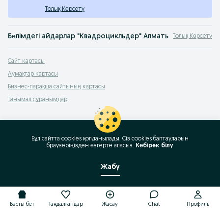
Толық Көрсету
Бөлімдегі айдарлар "Квадроцикльдер" Алматы
Толық Көрсету
ABM
,
Arctic Cat
,
Armada
,
BASHAN
,
BM
,
BRP
,
Dinli
,
Forsage
,
Godzilla
,
Honda
,
HSU
Сайт картасы
Квадроциклдер сатып алу Алматы: танымал OLX.kz Алматы хабарландырулар 
Аумақтар картасы
Бизнес-парақша сайтының картасы
Танымал сұранымдар
Бұл сайтта cookies қолданылады. Сіз cookies баптауларын
браузеріңізден өзгерте аласыз.
Көбірек білу
Жабу
Басты бет
Таңдалғандар
Жасау
Chat
Профиль