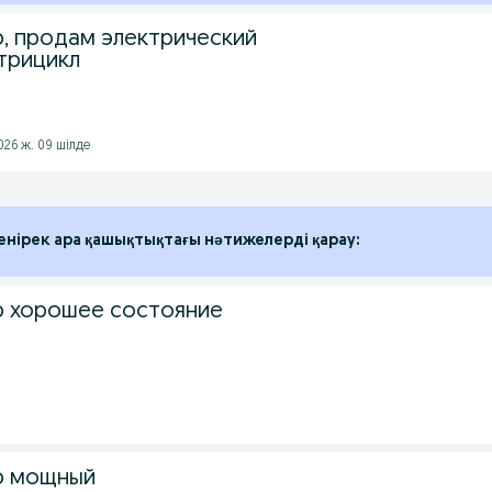
, продам электрический
трицикл
026 ж. 09 шілде
енірек ара қашықтықтағы нәтижелерді қарау:
р хорошее состояние
р мощный