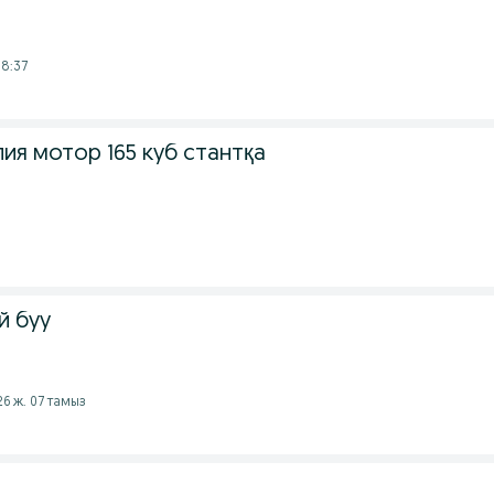
08:37
ия мотор 165 куб стантқа
й буу
26 ж. 07 тамыз