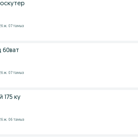
роскутер
26 ж. 07 тамыз
 60ват
26 ж. 07 тамыз
 175 ку
026 ж. 06 тамыз