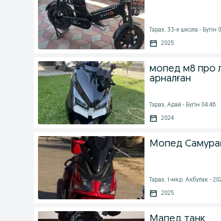
Тараз, 33-я школа - Бүгін 
2025
мопед м8 про л
арналған
Тараз, Арай - Бүгін 04:48
2024
Мопед Самура
Тараз, 1-мкр. Акбулак - 20
2025
Мапед танк