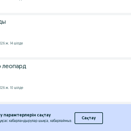
ды
026 ж. 14 шілде
р леопард
026 ж. 10 шілде
еу парамтерлерін сақтау
Сақтау
 ұқсас хабарландырулар шықса, хабарлаймыз.