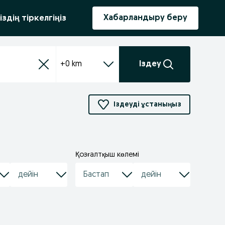
ыру
Хабарландыру беру
іздің тіркелгіңіз
+0 km
Іздеу
Іздеуді ұстаныңыз
Қозғалтқыш көлемі