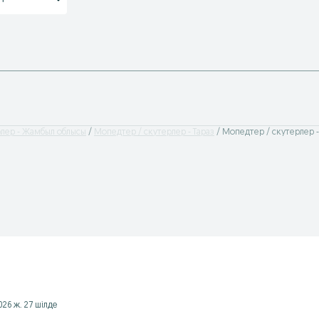
рлер - Жамбыл облысы
Мопедтер / скутерлер - Тараз
Мопедтер / скутерлер -
026 ж. 27 шілде