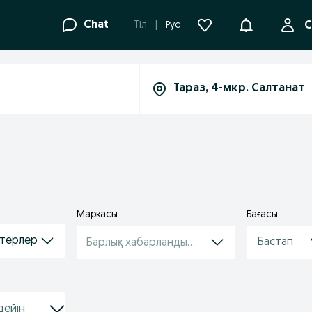
Ақпараттанд
Chat
Tіл
Рус
С
Маркасы
Бағасы
утерлер
Барлық хабарландырулар