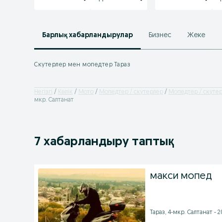
Барлық хабарландырулар
Бизнес
Жеке
Скутерлер мен мопедтер Тараз
Негізгі
Көлік
Мото
Мопедтер / скутерлер
Мопедтер / скуте
мкр. Салтанат
7 хабарландыру таптық
макси мопед
Тараз, 4-мкр. Салтанат - 2