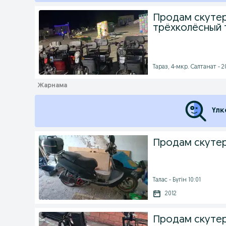
Продам скутер
трёхколёсный 
Тараз, 4-мкр. Салтанат - 2
Үлк
Продам скуте
Талас - Бүгін 10:01
2012
Продам скуте