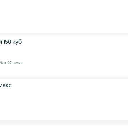
 150 куб
26 ж. 07 тамыз
макс