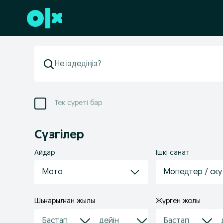
Төменгі деректемеге өту
Тек суреті бар
Сүзгілер
Айдар
Ішкі санат
Мото
Мопедтер / ск
Шығарылған жылы
Жүрген жолы