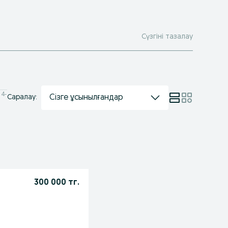
Сүзгіні тазалау
 4-
Сізге ұсынылғандар
Саралау:
300 000 тг.