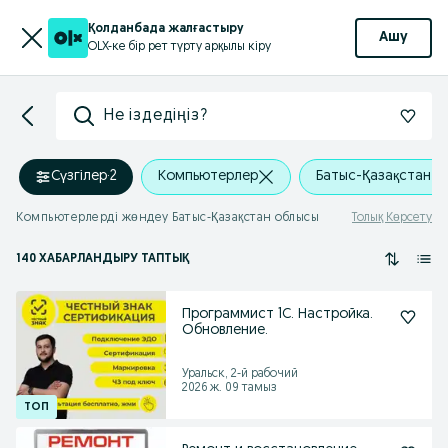
Қолданбада жалғастыру
Ашу
OLX-ке бір рет түрту арқылы кіру
Не іздедіңіз?
Сүзгілер
·
2
Компьютерлер
Батыс-Қазақстан о
Компьютерлерді жөндеу Батыс-Қазақстан облысы
Толық Көрсету
140 ХАБАРЛАНДЫРУ ТАПТЫҚ
Программист 1С. Настройка.
Обновление.
Уральск, 2-й рабочий
2026 ж. 09 тамыз