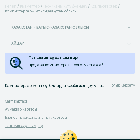
Негізгі
Қызметтер
Техниканы күту /жөндеу
Компьютерлер
Компьютерлер - Батыс-Қазақстан облысы
ҚАЗАҚСТАН » БАТЫС-ҚАЗАҚСТАН ОБЛЫСЫ
АЙДАР
Танымал сұранымдар
продажа компьютеров
програмист аксай
Толық Көрсету
Компьютерлер мен ноутбуктарды кәсіби жөндеу Батыс-Қазақстан облысы: компьютерлік техникаларды жөндеу және қызмет көрсету бойынша шеберлер мен сервистік орталықтар хабарландыруы OLX.kz Батыс-Қазақстан облысы сайтында
Сайт картасы
Аумақтар картасы
Бизнес-парақша сайтының картасы
Танымал сұранымдар