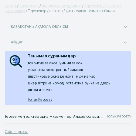
Негізгі
Қызметтер
Жөндеу жəне құрылыс
Терезелер / есіктер /
қылтималар
Терезелер / есіктер / қылтималар - Ақмола облысы
ҚАЗАҚСТАН » АҚМОЛА ОБЛЫСЫ
АЙДАР
Танымал сұранымдар
вскрытие замков
умный замок
установка электронный замков
пластиковые окна ремонт
муж на час
шкаф витрина комод
установка ручка на дверь
двери и замки
Толық Көрсету
Толық Көрсету
Терезе мен есіктер орнату қызметтері Ақмола облысы. Сыртқы есіктер, пластик және ағаш терезелерді монтаждау. Құрастыру және орнату шеберлерін OLX.kz Ақмола облысы сервисінен табуға болады
Сайт картасы