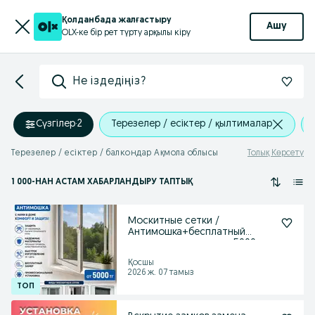
Қолданбада жалғастыру
Ашу
OLX-ке бір рет түрту арқылы кіру
Не іздедіңіз?
Сүзгілер
·
2
Терезелер / есіктер / қылтималар
Терезелер / есіктер / балкондар Ақмола облысы
Толық Көрсету
1 000
-НАН АСТАМ
ХАБАРЛАНДЫРУ ТАПТЫҚ
Москитные сетки /
Антимошка+бесплатный
установка и замер от 5000 тг
Қосшы
2026 ж. 07 тамыз