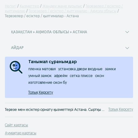
Негізгі
Қызметтер
Жөндеу жəне құрылыс
Терезелер / есіктер /
қылтималар
Терезелер / есіктер / қылтималар - Ақмола облысы
Терезелер / есіктер / қылтималар - Астана
ҚАЗАҚСТАН » АҚМОЛА ОБЛЫСЫ » АСТАНА
АЙДАР
Танымал сұранымдар
пленка матовая
установка двери входные
замки
умный замок
афрейм
сетка плиссе
окон
изготовление окон бу
Толық Көрсету
Толық Көрсету
Терезе мен есіктер орнату қызметтері Астана. Сыртқы есіктер, пластик және ағаш терезелерді монтаждау. Құрастыру және орнату шеберлерін OLX.kz Астана сервисінен табуға болады
Сайт картасы
Аумақтар картасы