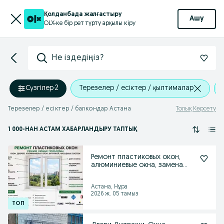
Қолданбада жалғастыру
Ашу
OLX-ке бір рет түрту арқылы кіру
Не іздедіңіз?
Сүзгілер
·
2
Терезелер / есіктер / қылтималар
Терезелер / есіктер / балкондар Астана
Толық Көрсету
1 000
-НАН АСТАМ
ХАБАРЛАНДЫРУ ТАПТЫҚ
Ремонт пластиковых окон,
алюминиевые окна, замена
стеклопакетов
Астана, Нұра
2026 ж. 05 тамыз