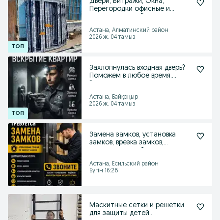
Двери, Витражи, Окна,
Перегородки офисные и
стеклянные любой сложности
Астана, Алматинский район
2026 ж. 04 тамыз
Захлопнулась входная дверь?
Поможем в любое время.
Вскрытие и замена
Астана, Байқоңыр
2026 ж. 04 тамыз
Замена замков, установка
замков, врезка замков,
вскрытие дверей
Астана, Есильский район
Бүгін 16:28
Маскитные сетки и решетки
для защиты детей..